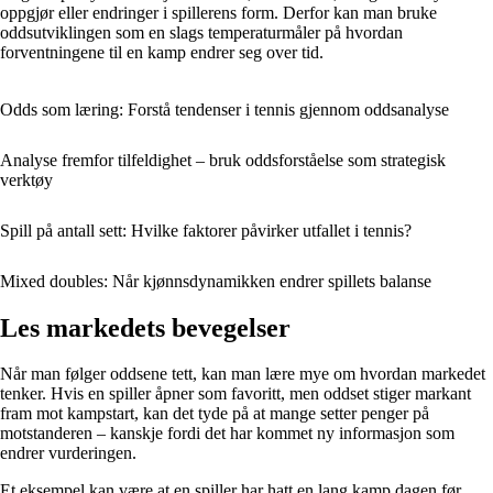
oppgjør eller endringer i spillerens form. Derfor kan man bruke
oddsutviklingen som en slags temperaturmåler på hvordan
forventningene til en kamp endrer seg over tid.
Odds som læring: Forstå tendenser i tennis gjennom oddsanalyse
Analyse fremfor tilfeldighet – bruk oddsforståelse som strategisk
verktøy
Spill på antall sett: Hvilke faktorer påvirker utfallet i tennis?
Mixed doubles: Når kjønnsdynamikken endrer spillets balanse
Les markedets bevegelser
Når man følger oddsene tett, kan man lære mye om hvordan markedet
tenker. Hvis en spiller åpner som favoritt, men oddset stiger markant
fram mot kampstart, kan det tyde på at mange setter penger på
motstanderen – kanskje fordi det har kommet ny informasjon som
endrer vurderingen.
Et eksempel kan være at en spiller har hatt en lang kamp dagen før,