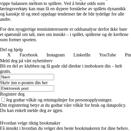
vippe balansen mellom to spillere. Ved å bruke odds som
læringsverktøy kan man få en dypere forståelse av spillets dynamikk
og kanskje til og med oppdage tendenser før de blir tydelige for alle
andre.
For den nysgjerrige tennisinteresserte er oddsanalyse derfor ikke bare
et spørsmål om tall, men om innsikt – i spillet, spillerne og de kreftene
som former sporten.
Del og hjelp
X
Facebook
Instagram
LinkedIn
YouTube
Pin
Meld deg på vårt nyhetsbrev
Bli en del av klubben og få gode råd direkte i innboksen din – helt
gratis.
Skriv inn e-posten din her
Registrer deg
Jeg godtar vilkår og retningslinjer for personopplysninger.
Din registrering betyr at du godtar våre vilkår for bruk og datapolicy.
Du kan enkelt melde deg av igjen.
Hvordan velge riktig bookmaker
Få innsikt i hvordan du velger den beste bookmakeren for dine behov.