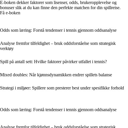
E-boken dekker faktorer som lisenser, odds, brukeropplevelse og
bonuser slik at du kan finne den perfekte matchen for din spillreise.
Få e-boken
Odds som læring: Forstå tendenser i tennis gjennom oddsanalyse
Analyse fremfor tilfeldighet – bruk oddsforståelse som strategisk
verktøy
Spill på antall sett: Hvilke faktorer påvirker utfallet i tennis?
Mixed doubles: Når kjønnsdynamikken endrer spillets balanse
Strategi i miljøer: Spillere som presterer best under spesifikke forhold
Odds som læring: Forstå tendenser i tennis gjennom oddsanalyse
Analyse fremfor tilfeldighet – bruk oddsforståelse som strategisk