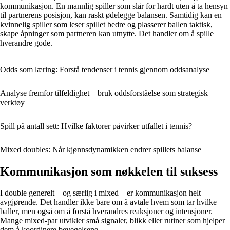
kommunikasjon. En mannlig spiller som slår for hardt uten å ta hensyn
til partnerens posisjon, kan raskt ødelegge balansen. Samtidig kan en
kvinnelig spiller som leser spillet bedre og plasserer ballen taktisk,
skape åpninger som partneren kan utnytte. Det handler om å spille
hverandre gode.
Odds som læring: Forstå tendenser i tennis gjennom oddsanalyse
Analyse fremfor tilfeldighet – bruk oddsforståelse som strategisk
verktøy
Spill på antall sett: Hvilke faktorer påvirker utfallet i tennis?
Mixed doubles: Når kjønnsdynamikken endrer spillets balanse
Kommunikasjon som nøkkelen til suksess
I double generelt – og særlig i mixed – er kommunikasjon helt
avgjørende. Det handler ikke bare om å avtale hvem som tar hvilke
baller, men også om å forstå hverandres reaksjoner og intensjoner.
Mange mixed-par utvikler små signaler, blikk eller rutiner som hjelper
dem å koordinere bevegelsene.