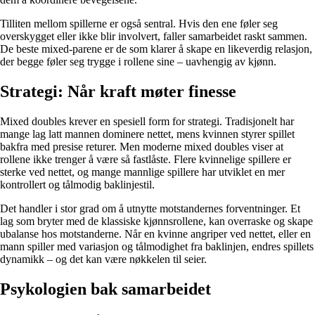
Tilliten mellom spillerne er også sentral. Hvis den ene føler seg
overskygget eller ikke blir involvert, faller samarbeidet raskt sammen.
De beste mixed-parene er de som klarer å skape en likeverdig relasjon,
der begge føler seg trygge i rollene sine – uavhengig av kjønn.
Strategi: Når kraft møter finesse
Mixed doubles krever en spesiell form for strategi. Tradisjonelt har
mange lag latt mannen dominere nettet, mens kvinnen styrer spillet
bakfra med presise returer. Men moderne mixed doubles viser at
rollene ikke trenger å være så fastlåste. Flere kvinnelige spillere er
sterke ved nettet, og mange mannlige spillere har utviklet en mer
kontrollert og tålmodig baklinjestil.
Det handler i stor grad om å utnytte motstandernes forventninger. Et
lag som bryter med de klassiske kjønnsrollene, kan overraske og skape
ubalanse hos motstanderne. Når en kvinne angriper ved nettet, eller en
mann spiller med variasjon og tålmodighet fra baklinjen, endres spillets
dynamikk – og det kan være nøkkelen til seier.
Psykologien bak samarbeidet