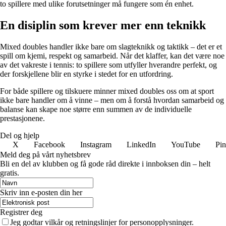
to spillere med ulike forutsetninger må fungere som én enhet.
En disiplin som krever mer enn teknikk
Mixed doubles handler ikke bare om slagteknikk og taktikk – det er et
spill om kjemi, respekt og samarbeid. Når det klaffer, kan det være noe
av det vakreste i tennis: to spillere som utfyller hverandre perfekt, og
der forskjellene blir en styrke i stedet for en utfordring.
For både spillere og tilskuere minner mixed doubles oss om at sport
ikke bare handler om å vinne – men om å forstå hvordan samarbeid og
balanse kan skape noe større enn summen av de individuelle
prestasjonene.
Del og hjelp
X
Facebook
Instagram
LinkedIn
YouTube
Pin
Meld deg på vårt nyhetsbrev
Bli en del av klubben og få gode råd direkte i innboksen din – helt
gratis.
Skriv inn e-posten din her
Registrer deg
Jeg godtar vilkår og retningslinjer for personopplysninger.