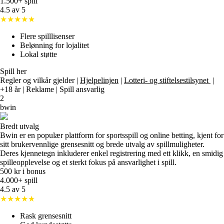
1.500+ spill
4.5 av 5
Flere spilllisenser
Belønning for lojalitet
Lokal støtte
Spill her
Regler og vilkår gjelder |
Hjelpelinjen
|
Lotteri- og stiftelsestilsynet
|
+18 år | Reklame | Spill ansvarlig
2
bwin
Bredt utvalg
Bwin er en populær plattform for sportsspill og online betting, kjent for
sitt brukervennlige grensesnitt og brede utvalg av spillmuligheter.
Deres kjennetegn inkluderer enkel registrering med ett klikk, en smidig
spilleopplevelse og et sterkt fokus på ansvarlighet i spill.
500 kr i bonus
4.000+ spill
4.5 av 5
Rask grensesnitt